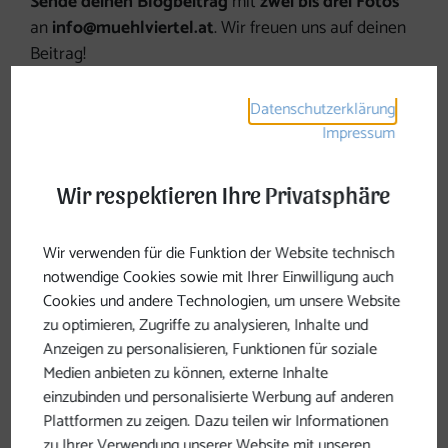
Sende deinen Blogbeitrag
mit
zwei bis drei Fotos
an
info@muehlviertel.at
. Wir freuen uns auf deinen
Beitrag!
Datenschutzerklärung
Impressum
Wir respektieren Ihre Privatsphäre
Wir verwenden für die Funktion der Website technisch
notwendige Cookies sowie mit Ihrer Einwilligung auch
Cookies und andere Technologien, um unsere Website
zu optimieren, Zugriffe zu analysieren, Inhalte und
Anzeigen zu personalisieren, Funktionen für soziale
Medien anbieten zu können, externe Inhalte
einzubinden und personalisierte Werbung auf anderen
Plattformen zu zeigen. Dazu teilen wir Informationen
Einsamkeit
zu Ihrer Verwendung unserer Website mit unseren