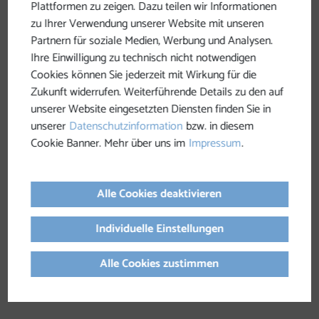
Plattformen zu zeigen. Dazu teilen wir Informationen
Schönau im Mühlkreis
-> rechter Teil vom Spar-
zu Ihrer Verwendung unserer Website mit unseren
Parkplatz im Ort
Partnern für soziale Medien, Werbung und Analysen.
St. Leonhard bei Freistadt
-> hinter dem Gasthaus
Ihre Einwilligung zu technisch nicht notwendigen
Schwarz - Richtung Lagerhaus
Cookies können Sie jederzeit mit Wirkung für die
Zukunft widerrufen. Weiterführende Details zu den auf
Weitersfelden
-> hinter dem Gemeindeamt
unserer Website eingesetzten Diensten finden Sie in
Weitersfelden
unserer
Datenschutzinformation
bzw. in diesem
Cookie Banner. Mehr über uns im
Impressum
.
Kaltenberg
-> gegenüber dem Gästehaus Neubauer
Unterweißenbach
-> Beim Freibad (hinter dem
Alle Cookies deaktivieren
Sparmarkt) oder Pendlerparkplatz zwischen
Lagerhaus und Adeg
Individuelle Einstellungen
Königswiesen
-> Parkplatz gegenüber der
Alle Cookies zustimmen
Raiffeisenbank oder beim Freibad in Königswiesen