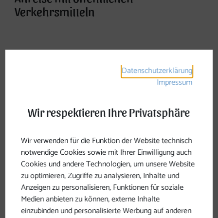
Verkehrsmitteln
OÖ Verkehrsverbund
Datenschutzerklärung
ÖBB
Impressum
Westbahn
Wir respektieren Ihre Privatsphäre
Wir verwenden für die Funktion der Website technisch
Parkplätze entlang des
notwendige Cookies sowie mit Ihrer Einwilligung auch
Johannesweges
Cookies und andere Technologien, um unsere Website
zu optimieren, Zugriffe zu analysieren, Inhalte und
Anzeigen zu personalisieren, Funktionen für soziale
Pierbach
-> im Ortszentrum befindet sich ein großer
Medien anbieten zu können, externe Inhalte
Parkplatz
einzubinden und personalisierte Werbung auf anderen