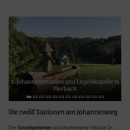
Die 12 Stationen
vorheriges Element
nächs
1. Johannesbrunnen und Engelskapelle in
Pierbach
Die zwölf Stationen am Johannesweg
Der
Grundgedanke
von Johannesweg-Initiator Dr.