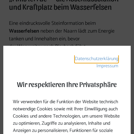
und Kraftplatz beim Wasserfelsen
Eine eindrucksvolle Steinformation beim
Wasserfelsen
neben der Naarn lädt zum Energie
tanken und Innehalten ein, bevor
der Weg weiter nach Pierbach führt.
Datenschutzerklärung
Nach der Wanderung am Johannesweg kommt man
Impressum
mit vielen Eindrücken zurück zum Ausgangspunkt.
Hier sollte noch etwas Zeit eingeplant werden, um
zur Abschlussstation, dem „
Finis terrae
“ beim
Wir respektieren Ihre Privatsphäre
Friedenskreuz oberhalb des Ortszentrums von
Pierbach, zu pilgern. Eine Mischung aus
Wir verwenden für die Funktion der Website technisch
Spiegelflächen und Durchsichten lässt alles noch
notwendige Cookies sowie mit Ihrer Einwilligung auch
einmal zusammenfließen. Die Wanderer haben jetzt
Cookies und andere Technologien, um unsere Website
die Möglichkeit Erfahrungen zu betrachten und
zu optimieren, Zugriffe zu analysieren, Inhalte und
Erkenntnisse mit nach Hause zu nehmen.
Anzeigen zu personalisieren, Funktionen für soziale