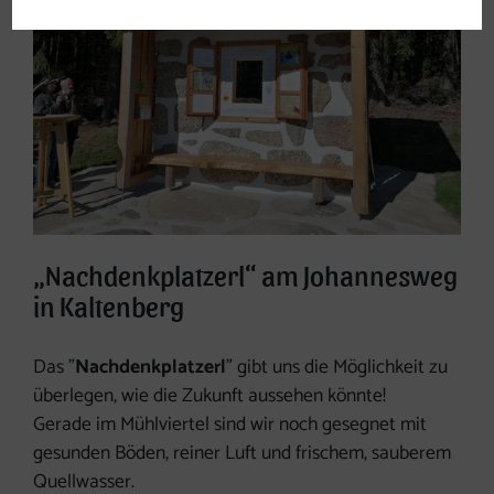
„Nachdenkplatzerl“ am Johannesweg
in Kaltenberg
Das "
Nachdenkplatzerl
" gibt uns die Möglichkeit zu
überlegen, wie die Zukunft aussehen könnte!
Gerade im Mühlviertel sind wir noch gesegnet mit
gesunden Böden, reiner Luft und frischem, sauberem
Quellwasser.