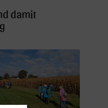
und damit
g