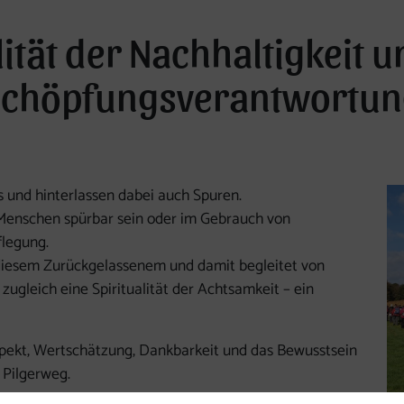
lität der Nachhaltigkeit 
Schöpfungsverantwortun
gs und hinterlassen dabei auch Spuren.
Menschen spürbar sein oder im Gebrauch von
flegung.
diesem Zurückgelassenem und damit begleitet von
t zugleich eine Spiritualität der Achtsamkeit – ein
pekt, Wertschätzung, Dankbarkeit und das Bewusstsein
 Pilgerweg.