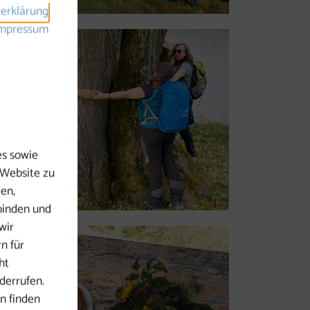
erklärung
mpressum
es sowie
 Website zu
ren,
binden und
wir
n für
ht
derrufen.
n finden