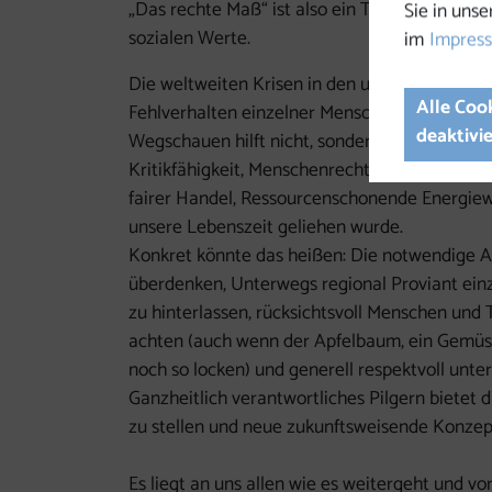
„Das rechte Maß“ ist also ein Thema unser Zei
Sie in unse
sozialen Werte.
im
Impres
Die weltweiten Krisen in den unterschiedlich
Alle Coo
Fehlverhalten einzelner Menschen sondern au
deaktivi
Wegschauen hilft nicht, sondern ein ernsthaf
Kritikfähigkeit, Menschenrechte, Solidarität, 
fairer Handel, Ressourcenschonende Energiewi
unsere Lebenszeit geliehen wurde.
Konkret könnte das heißen: Die notwendige A
überdenken, Unterwegs regional Proviant einz
zu hinterlassen, rücksichtsvoll Menschen und
achten (auch wenn der Apfelbaum, ein Gemüseg
noch so locken) und generell respektvoll unte
Ganzheitlich verantwortliches Pilgern bietet 
zu stellen und neue zukunftsweisende Konzep
Es liegt an uns allen wie es weitergeht und vo