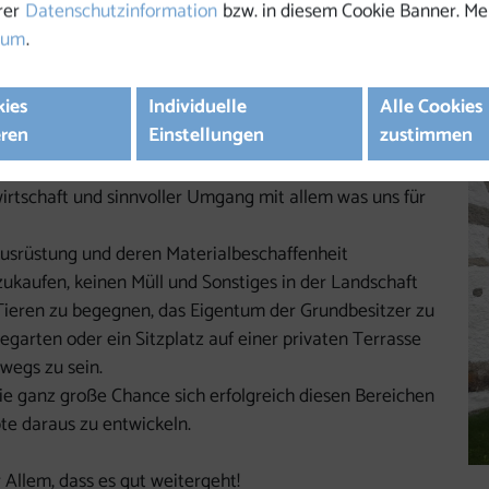
t und ist Grundlage für die Gesundheit und unsere
rer
Datenschutzinformation
bzw. in diesem Cookie Banner. Me
sum
.
sten Bereichen haben nicht nur moralisches
kies
Individuelle
Alle Cookies
ch tief sitzende systemische Mängel als Ursache.
eren
Einstellungen
zustimmen
tes Auseinandersetzen mit Themen wie:
Zivilcourage, Tierschutz, Umweltschutz,
rtschaft und sinnvoller Umgang mit allem was uns für
usrüstung und deren Materialbeschaffenheit
ukaufen, keinen Müll und Sonstiges in der Landschaft
 Tieren zu begegnen, das Eigentum der Grundbesitzer zu
arten oder ein Sitzplatz auf einer privaten Terrasse
rwegs zu sein.
die ganz große Chance sich erfolgreich diesen Bereichen
te daraus zu entwickeln.
r Allem, dass es gut weitergeht!