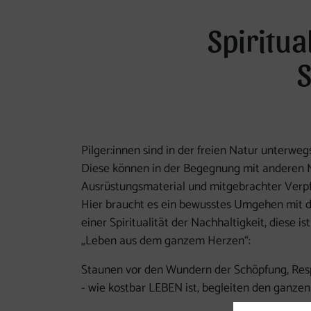
Spiritua
Pilger:innen sind in der freien Natur unterwe
Diese können in der Begegnung mit anderen 
Ausrüstungsmaterial und mitgebrachter Verp
Hier braucht es ein bewusstes Umgehen mit 
einer Spiritualität der Nachhaltigkeit, diese is
„Leben aus dem ganzem Herzen“:
Staunen vor den Wundern der Schöpfung, Res
- wie kostbar LEBEN ist, begleiten den ganzen