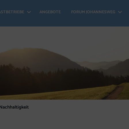
ASTBETRIEBE
ANGEBOTE
FORUM JOHANNESWEG
 Johannesweg - Menü öffnen
Gastbetriebe - Menü öffnen
Fo
Nachhaltigkeit