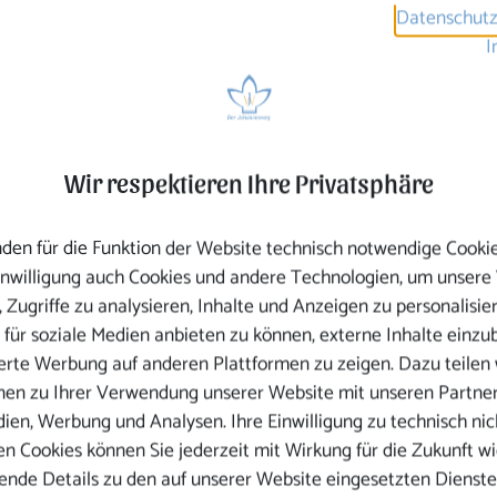
rtung dieses LEBEN auf der gesamten Erde zu erhalten
Datenschutz
ionen weiter zu tragen.
I
uen, ein Wahrnehmen dessen was ist.
ein Betroffen sein, die allumfassende Krise und die
tandenen Nöte zu erkennen.
htung und somit ein verantwortungsbewusstes Handeln.
Wir respektieren Ihre Privatsphäre
den für die Funktion der Website technisch notwendige Cooki
Einwilligung auch Cookies und andere Technologien, um unsere
um Sein
 Zugriffe zu analysieren, Inhalte und Anzeigen zu personalisie
 für soziale Medien anbieten zu können, externe Inhalte einzu
ierte Werbung auf anderen Plattformen zu zeigen. Dazu teilen 
nen zu Ihrer Verwendung unserer Website mit unseren Partner
dien, Werbung und Analysen. Ihre Einwilligung zu technisch nic
n Cookies können Sie jederzeit mit Wirkung für die Zukunft wi
chöpfungsverantwortung?
ende Details zu den auf unserer Website eingesetzten Dienste