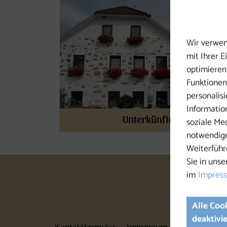
Gastbetriebe
Wir verwen
mit Ihrer 
optimieren,
Funktionen
personalis
Informatio
Unterkünfte
soziale Me
notwendige
Weiterführ
Sie in unse
im
Impres
Alle Coo
deaktivi