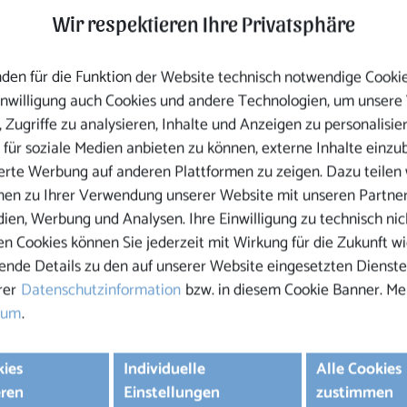
Wir respektieren Ihre Privatsphäre
den für die Funktion der Website technisch notwendige Cooki
Einwilligung auch Cookies und andere Technologien, um unsere
 Zugriffe zu analysieren, Inhalte und Anzeigen zu personalisie
 für soziale Medien anbieten zu können, externe Inhalte einzu
ierte Werbung auf anderen Plattformen zu zeigen. Dazu teilen 
nen zu Ihrer Verwendung unserer Website mit unseren Partner
Gastronomie
dien, Werbung und Analysen. Ihre Einwilligung zu technisch nic
n Cookies können Sie jederzeit mit Wirkung für die Zukunft wi
ende Details zu den auf unserer Website eingesetzten Dienste
rer
Datenschutzinformation
bzw. in diesem Cookie Banner. Me
sum
.
auf Facebook 
auf Insta
kies
Individuelle
Alle Cookies
eren
Einstellungen
zustimmen