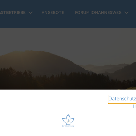
ASTBETRIEBE
ANGEBOTE
FORUM JOHANNESWEG
 Johannesweg - Menü öffnen
Gastbetriebe - Menü öffnen
Fo
Datenschutz
I