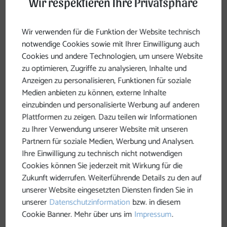
Wir respektieren Ihre Privatsphäre
verringert. Untersuchungen in den sogenannten
„blauen Zonen“ – Regionen, in denen Menschen
Wir verwenden für die Funktion der Website technisch
besonders alt, gesund und zufrieden werden – zeigen
notwendige Cookies sowie mit Ihrer Einwilligung auch
jedoch: Soziale Nähe, gemeinsames Essen und Freude
Cookies und andere Technologien, um unsere Website
mit anderen Menschen tragen entscheidend zu einem
zu optimieren, Zugriffe zu analysieren, Inhalte und
langen und gesunden Leben bei.
Anzeigen zu personalisieren, Funktionen für soziale
Medien anbieten zu können, externe Inhalte
Auch wenn Lebensumstände sich verändern, lohnt es
einzubinden und personalisierte Werbung auf anderen
sich, aktiv auf andere zuzugehen. Suche Kontakte,
Plattformen zu zeigen. Dazu teilen wir Informationen
schließe dich Gruppen an oder engagiere dich in
zu Ihrer Verwendung unserer Website mit unseren
Vereinen, die deine Interessen teilen. Pflege
Partnern für soziale Medien, Werbung und Analysen.
bestehende Beziehungen und nimm neue
Ihre Einwilligung zu technisch nicht notwendigen
Begegnungen an. Es braucht Zeit, sich wieder
Cookies können Sie jederzeit mit Wirkung für die
einzuleben, aber wer den Mut hat, Schritt für Schritt
Zukunft widerrufen. Weiterführende Details zu den auf
auf andere zuzugehen, kann nicht nur sein
unserer Website eingesetzten Diensten finden Sie in
emotionales Wohlbefinden stärken, sondern auch
unserer
Datenschutzinformation
bzw. in diesem
seine körperliche Gesundheit positiv beeinflussen.
Cookie Banner. Mehr über uns im
Impressum
.