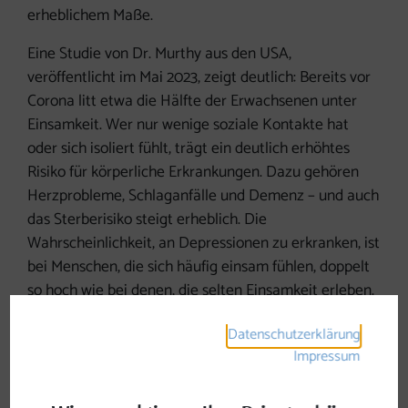
erheblichem Maße.
Eine Studie von Dr. Murthy aus den USA,
veröffentlicht im Mai 2023, zeigt deutlich: Bereits vor
Corona litt etwa die Hälfte der Erwachsenen unter
Einsamkeit. Wer nur wenige soziale Kontakte hat
oder sich isoliert fühlt, trägt ein deutlich erhöhtes
Risiko für körperliche Erkrankungen. Dazu gehören
Herzprobleme, Schlaganfälle und Demenz – und auch
das Sterberisiko steigt erheblich. Die
Wahrscheinlichkeit, an Depressionen zu erkranken, ist
bei Menschen, die sich häufig einsam fühlen, doppelt
so hoch wie bei denen, die selten Einsamkeit erleben.
Einsamkeit ist oft ein Teufelskreis: Wer sich
Datenschutzerklärung
zurückzieht, fühlt sich noch einsamer, was wiederum
Impressum
Stresshormone freisetzt, das Immunsystem belastet,
Entzündungen begünstigt und die Lebensqualität