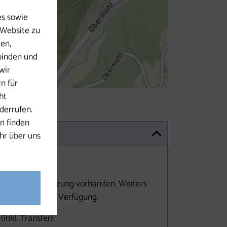
es sowie
 Website zu
ren,
binden und
wir
n für
ht
derrufen.
n finden
hr über uns
umlicher Abgrenzung vorhanden. Weiters
isammensein zur Verfügung.
kl. Transfer).