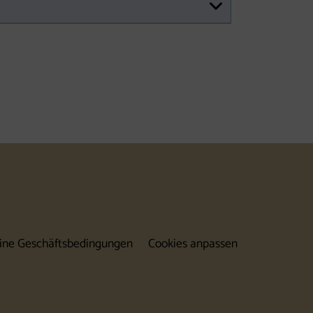
folgen (neues Fenster)
gram folgen (neues Fenster)
ine Geschäftsbedingungen
Cookies anpassen