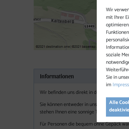
Wir verwen
mit Ihrer 
optimieren,
Funktionen
personalis
Informatio
soziale Me
notwendige
Weiterführ
Informationen
Sie in unse
im
Impres
Wir befinden uns direkt in der Ortsmitte v
Alle Coo
Sie können entweder in unseren Doppelzim
deaktivi
stehen Ihnen eine sonnige Terrasse, ein o
Für Personen die bequem ohne Gepäck wand