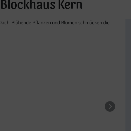
 Blockhaus Kern
tasten (links, rechts) bedienbar.
nächst