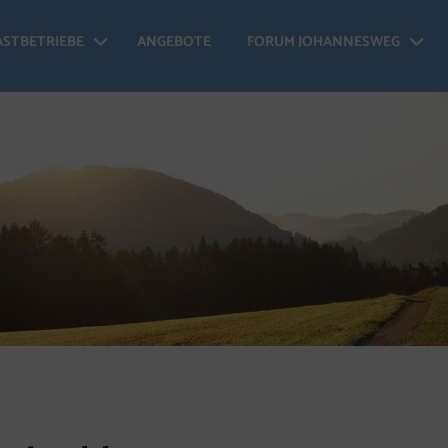
ASTBETRIEBE
ANGEBOTE
FORUM JOHANNESWEG
 Johannesweg - Menü öffnen
Gastbetriebe - Menü öffnen
Fo