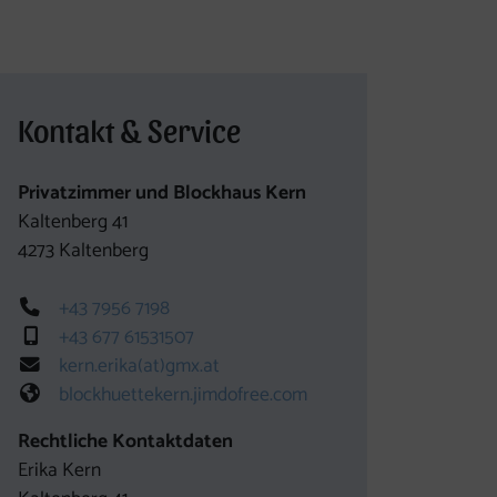
Kontakt & Service
Privatzimmer und Blockhaus Kern
Kaltenberg 41
4273
Kaltenberg
Telefon
+43 7956 7198
Mobil
+43 677 61531507
E-Mail
kern.erika(at)gmx.at
Web
blockhuettekern.jimdofree.com
es Element
Rechtliche Kontaktdaten
Erika Kern