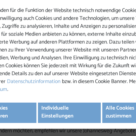
den für die Funktion der Website technisch notwendige Cooki
Einwilligung auch Cookies und andere Technologien, um unsere
 Zugriffe zu analysieren, Inhalte und Anzeigen zu personalisie
 für soziale Medien anbieten zu können, externe Inhalte einzu
ierte Werbung auf anderen Plattformen zu zeigen. Dazu teilen 
nen zu Ihrer Verwendung unserer Website mit unseren Partner
dien, Werbung und Analysen. Ihre Einwilligung zu technisch nic
n Cookies können Sie jederzeit mit Wirkung für die Zukunft wi
ende Details zu den auf unserer Website eingesetzten Dienste
rer
Datenschutzinformation
bzw. in diesem Cookie Banner. Me
sum
.
on Kaltenberg und liegen direkt am Johannesweg.
kies
Individuelle
Alle Cookies
mern oder im Blockhaus nächtigen. Dort sind 6 Betten mit rä
eren
Einstellungen
zustimmen
ffener Kamin zum Grillen, sowie ein gemütlicher Raum zum Be
ern möchten, empfehlen wir unsere Johannesweg-Angebote (in