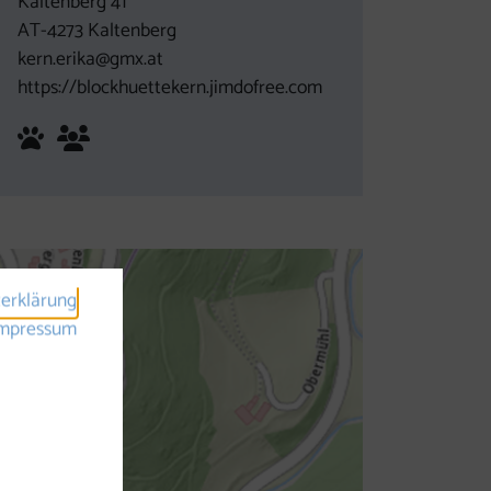
Kaltenberg 41
AT-4273 Kaltenberg
kern.erika@gmx.at
https://blockhuettekern.jimdofree.com
Haustiere sind herzlich willkommen
für Gruppen geeignet
erklärung
mpressum