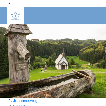
Inhalt [1]
Navigation [2]
DE
EN
Johannesweg