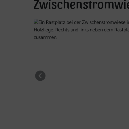
Zwischenstromwi
Die nachfolgende Bildergalerie ist mittels Pfeil
vorheriges Element