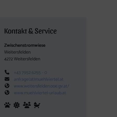
Kontakt & Service
Zwischenstromwiese
Weitersfelden
4272
Weitersfelden
es Element
Telefon
+43 7952 6255 - 0
E-Mail
anfrage(at)muehlviertel.at
Web
www.weitersfelden.ooe.gv.at/
Web
www.muehlviertel-urlaub.at
Haustiere sind herzlich willkommen
für jedes Wetter geeignet
für Gruppen geeignet
Kinderwagentauglich