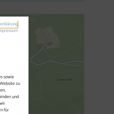
erklärung
mpressum
es sowie
 Website zu
ren,
binden und
wir
n für