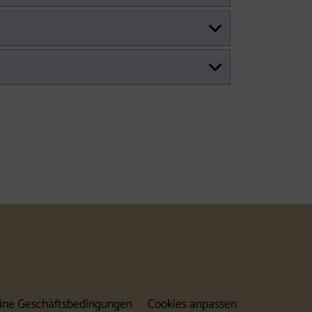
folgen (neues Fenster)
gram folgen (neues Fenster)
ine Geschäftsbedingungen
Cookies anpassen