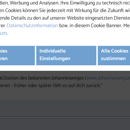
dien, Werbung und Analysen. Ihre Einwilligung zu technisch nic
n Cookies können Sie jederzeit mit Wirkung für die Zukunft wi
ende Details zu den auf unserer Website eingesetzten Dienste
rer
Datenschutzinformation
bzw. in diesem Cookie Banner. Me
sum
.
 fließen unterhalb des Marktes von Weitersfelden zusammen un
 hat eine dunkle Färbung. Der Ursprung der Waldaist wird auc
kies
Individuelle
Alle Cookies
egen und ein paar ruhige Minuten auf der Holzliege zu genieße
eren
Einstellungen
zustimmen
, beobachten.
6.Station des bekannten Johannesweges (
www.johannesweg.a
eren - früher oder später fällt es auf dich zurück."