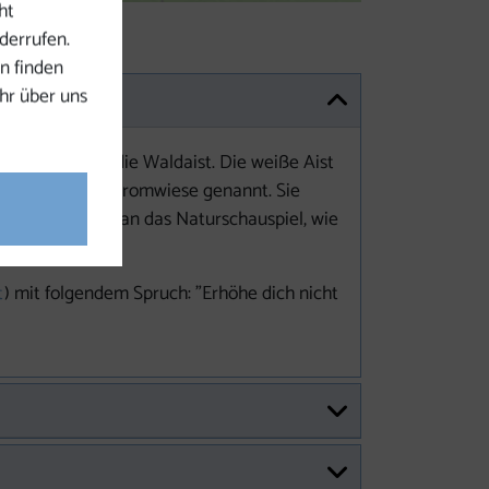
ht
derrufen.
n finden
hr über uns
d bilden dort die Waldaist. Die weiße Aist
h noch Zwischenstromwiese genannt. Sie
n. Dabei kann man das Naturschauspiel, wie
t
) mit folgendem Spruch: "Erhöhe dich nicht