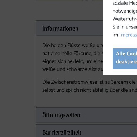
soziale Me
notwendige
Weiterführ
Sie in unse
Informationen
im
Impres
Die beiden Flüsse weiße und schwarze Aist
hat eine helle Färbung, die schwarze Aist
Alle Coo
eignet sich perfekt, um eine Pause einzul
deaktivi
weiße und schwarze Aist zusammenfließen
Die Zwischenstromwiese ist außerdem die 
selbst und sprich nicht abfällig über die and
Öffnungszeiten
Barrierefreiheit