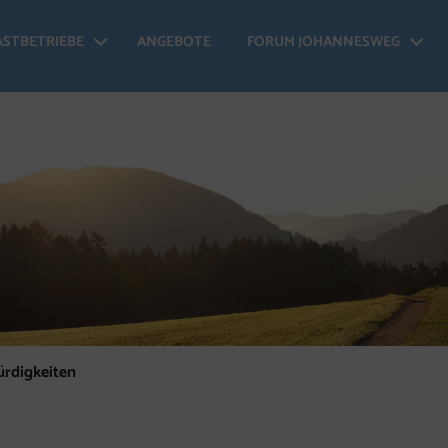
ASTBETRIEBE
ANGEBOTE
FORUM JOHANNESWEG
 Johannesweg - Menü öffnen
Gastbetriebe - Menü öffnen
Fo
rdigkeiten